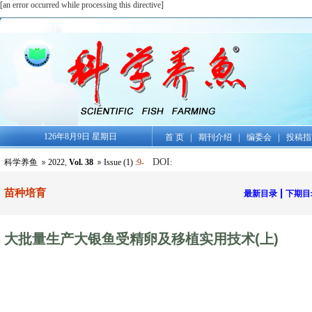
[an error occurred while processing this directive]
126年8月9日 星期日
|
|
|
首 页
期刊介绍
编委会
投稿指
DOI
科学养鱼
2022
,
Vol. 38
Issue (1)
:
9-
:
苗种培育
|
最新目录
下期目
大批量生产大银鱼受精卵及移植实用技术(上)