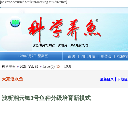
[an error occurred while processing this directive]
126年8月7日 星期五
|
|
|
首 页
期刊介绍
编委会
投稿指
DOI
科学养鱼
2023
,
Vol. 39
Issue (5)
:
15-
:
大宗淡水鱼
|
最新目录
下期目
浅析湘云鲫3号鱼种分级培育新模式