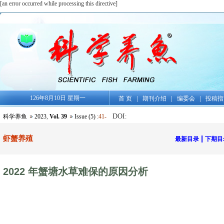
[an error occurred while processing this directive]
126年8月10日 星期一
|
|
|
首 页
期刊介绍
编委会
投稿指
DOI
科学养鱼
2023
,
Vol. 39
Issue (5)
:
41-
:
虾蟹养殖
|
最新目录
下期目
2022 年蟹塘水草难保的原因分析