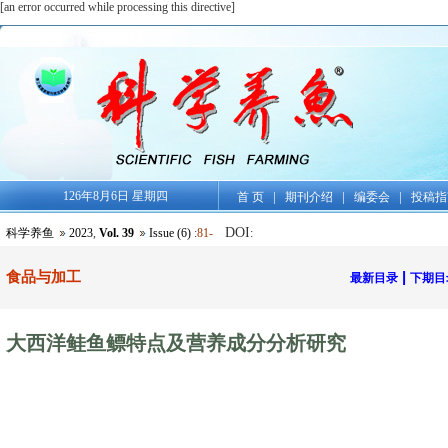
[an error occurred while processing this directive]
126年8月6日 星期四
|
|
|
首 页
期刊介绍
编委会
投稿指
DOI
科学养鱼
2023
,
Vol. 39
Issue (6)
:
81-
:
食品与加工
|
最新目录
下期目
大西洋鲑鱼鳔特点及营养成分分析研究