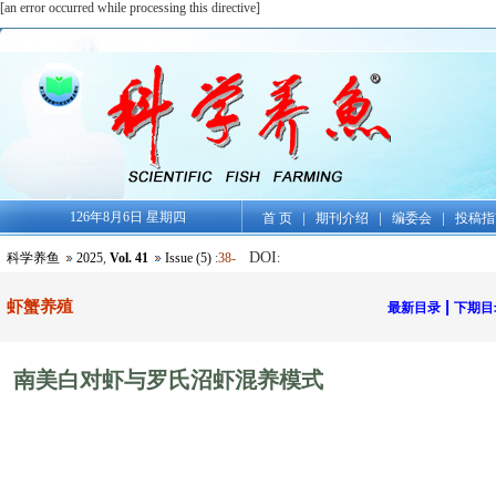
[an error occurred while processing this directive]
126年8月6日 星期四
|
|
|
首 页
期刊介绍
编委会
投稿指
DOI
科学养鱼
2025
,
Vol. 41
Issue (5)
:
38-
:
虾蟹养殖
|
最新目录
下期目
南美白对虾与罗氏沼虾混养模式