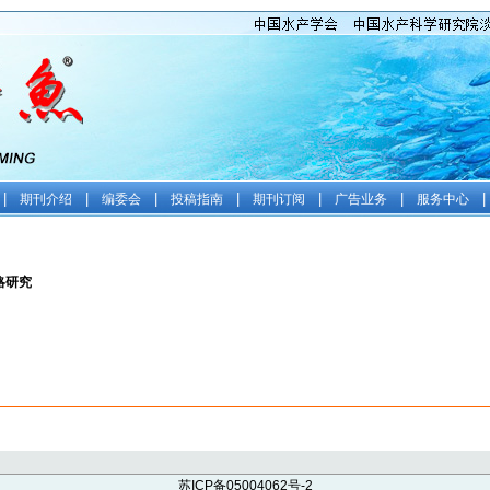
|
|
|
|
|
|
|
期刊介绍
编委会
投稿指南
期刊订阅
广告业务
服务中心
略研究
苏ICP备05004062号-2