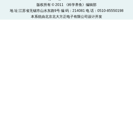
版权所有 © 2011 《科学养鱼》编辑部
地 址:江苏省无锡市山水东路9号 编 码：214081 电 话：0510-85550198
本系统由
北京北大方正电子有限公司
设计开发