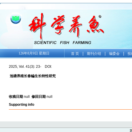
126年8月9日 星期日
|
|
|
首 页
期刊介绍
编委会
投
2025, Vol. 41(3): 23- DOI:
池塘养殖长春鳊生长特性研究
收稿日期
null
修回日期
null
Supporting info
苏