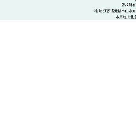
版权所有
地 址:江苏省无锡市山水东路9号
本系统由
北