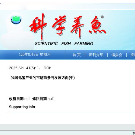
126年8月8日 星期六
|
|
|
首 页
期刊介绍
编委会
投
2025, Vol. 41(5): 1- DOI:
我国龟鳖产业的市场前景与发展方向(中)
收稿日期
null
修回日期
null
Supporting info
苏