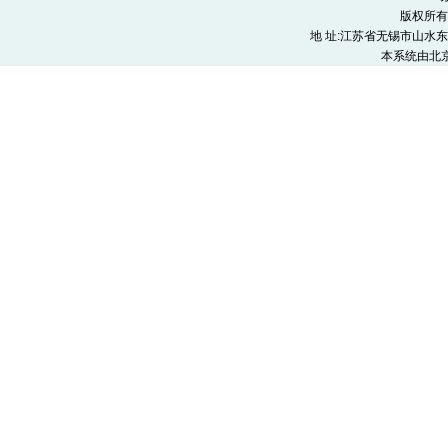
版权所有
地 址:江苏省无锡市山水东路9号
本系统由
北