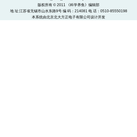
版权所有 © 2011 《科学养鱼》编辑部
地 址:江苏省无锡市山水东路9号 编 码：214081 电 话：0510-85550198
本系统由
北京北大方正电子有限公司
设计开发