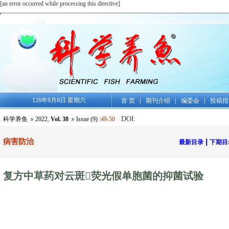
[an error occurred while processing this directive]
126年8月8日 星期六
|
|
|
首 页
期刊介绍
编委会
投稿指
DOI
科学养鱼
2022
,
Vol. 38
Issue (9)
:
49-50
:
病害防治
|
最新目录
下期目
复方中草药对云斑荧光假单胞菌的抑菌试验