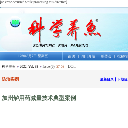
[an error occurred while processing this directive]
126年8月7日 星期五
|
|
|
首 页
期刊介绍
编委会
投稿指
DOI
科学养鱼
2022
,
Vol. 38
Issue (9)
:
57-58
:
防治实例
|
最新目录
下期目
加州鲈用药减量技术典型案例