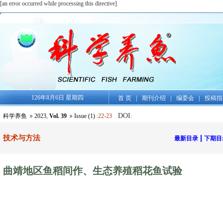
[an error occurred while processing this directive]
126年8月6日 星期四
|
|
|
首 页
期刊介绍
编委会
投稿指
DOI
科学养鱼
2023
,
Vol. 39
Issue (1)
:
22-23
:
技术与方法
|
最新目录
下期目
曲靖地区鱼稻间作、生态养殖稻花鱼试验