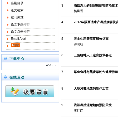
当期目录
3
南四湖大鳞副泥鳅病害防治技术
论文检索
杨凤香
过刊浏览
4
2012年陕西省水产养殖病害状
论文下载排行
论文点击排行
Email Alert
5
无土生态养殖黄鳝效益高
许晓明
6
三角帆蚌人工选育技术要点
7
草鱼鱼种与黑麦草轮作健康养殖
8
大型河蟹地笼的制作工艺
9
浅谈养殖泥鳅如何预防天敌
李红岗