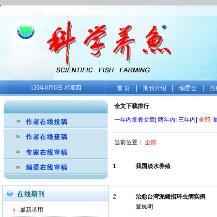
126年8月6日 星期四
|
|
|
首 页
期刊介绍
编委会
投
全文下载排行
一年内发表文章
|
两年内
|
三年内
|
全部
|
当前位置：
全部
1
我国淡水养殖
2
治愈台湾泥鳅指环虫病实例
覃栋明
最新录用