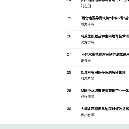
24
罗氏沼虾池塘养殖管理“六个强
刘志国
25
西北地区异育银鲫“中科5号”
白海锋等
26
乌苏里拟鲿苗种室内培育技术研
沈方方等
27
不同水生植物对黄鳝养成效果
姚春军
28
盐度对美洲鲥仔鱼的急性毒性
邓鸿哲等
29
我国中华绒螯蟹育繁推产业一体
成永旭等
30
大棚多茬桶养凡纳滨对虾效益高
龚小敏等