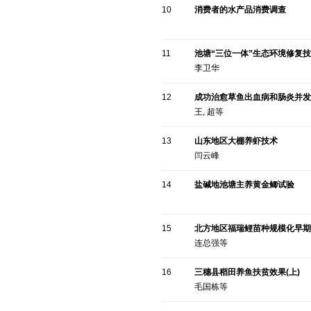
10
消费者的水产品消费调查
11
池塘“三位一体”生态环境修复
李卫华
12
成功治愈草鱼出血病和肠炎并发
王, 超等
13
山东地区大棚养虾技术
闫云峰
14
盐碱地池塘主养黄金鲫试验
15
北方地区福瑞鲤苗种规模化早期
连总强等
16
三穗县稻田养鱼扶贫效果(上)
毛国栋等