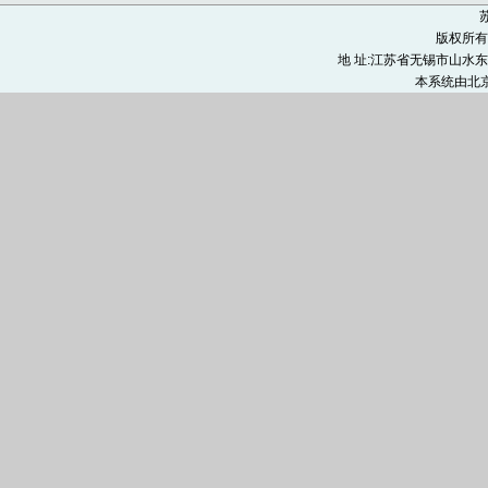
苏
版权所有
地 址:江苏省无锡市山水东路9号
本系统由
北