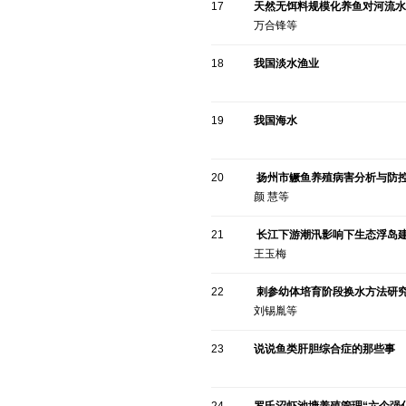
17
天然无饵料规模化养鱼对河流水
万合锋等
18
我国淡水渔业
19
我国海水
20
扬州市鳜鱼养殖病害分析与防
颜 慧等
21
长江下游潮汛影响下生态浮岛
王玉梅
22
刺参幼体培育阶段换水方法研
刘锡胤等
23
说说鱼类肝胆综合症的那些事